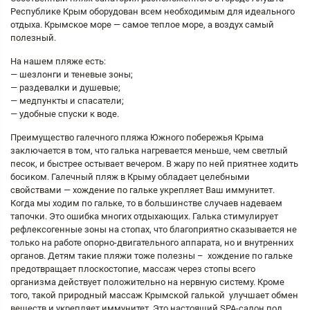
Республике Крым оборудован всем необходимым для идеального
отдыха. Крымское море — самое теплое море, а воздух самый
полезный.
На нашем пляже есть:
— шезлонги и теневые зоны;
— раздевалки и душевые;
— медпункты и спасатели;
— удобные спуски к воде.
Преимущество галечного пляжа Южного побережья Крыма
заключается в том, что галька нагревается меньше, чем светлый
песок, и быстрее остывает вечером. В жару по ней приятнее ходить
босиком. Галечный пляж в Крыму обладает целебными
свойствами — хождение по гальке укрепляет Ваш иммунитет.
Когда мы ходим по гальке, то в большинстве случаев надеваем
тапочки. Это ошибка многих отдыхающих. Галька стимулирует
рефлексогенные зоны на стопах, что благоприятно сказывается не
только на работе опорно-двигательного аппарата, но и внутренних
органов. Детям такие пляжи тоже полезны – хождение по гальке
предотвращает плоскостопие, массаж через стопы всего
организма действует положительно на нервную систему. Кроме
того, такой природный массаж Крымской галькой улучшает обмен
веществ и укрепляет иммунитет. Это настоящий SPA-салон под