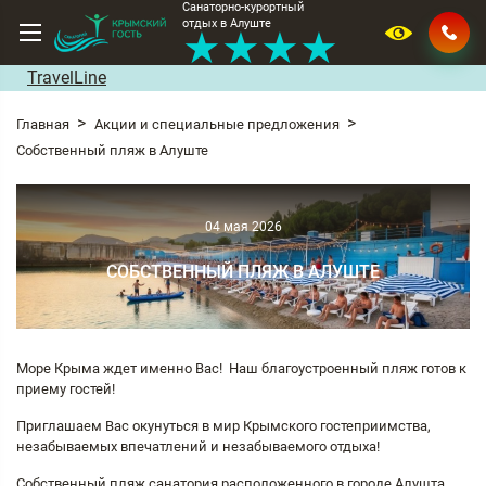
Санаторно-курортный
Версия
отдых в Алуште
★★★★
для
слабовид
TravelLine
Главная
Акции и специальные предложения
Собственный пляж в Алуште
04 мая 2026
СОБСТВЕННЫЙ ПЛЯЖ В АЛУШТЕ
Море Крыма ждет именно Вас! Наш благоустроенный пляж готов к
приему гостей!
Приглашаем Вас окунуться в мир Крымского гостеприимства,
незабываемых впечатлений и незабываемого отдыха!
Собственный пляж санатория расположенного в городе Алушта